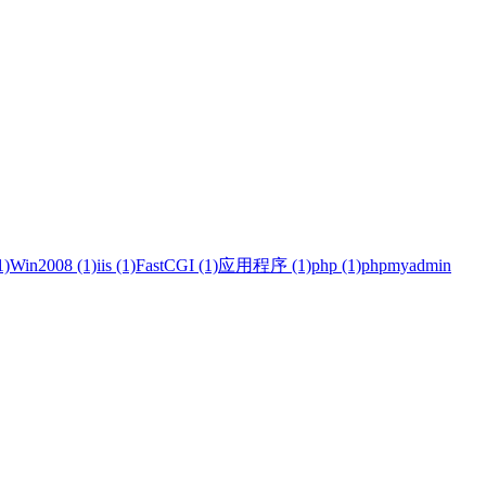
)
Win2008 (1)
iis (1)
FastCGI (1)
应用程序 (1)
php (1)
phpmyadmin