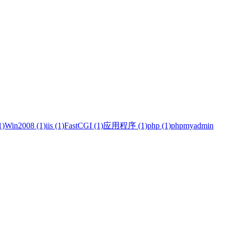
)
Win2008 (1)
iis (1)
FastCGI (1)
应用程序 (1)
php (1)
phpmyadmin