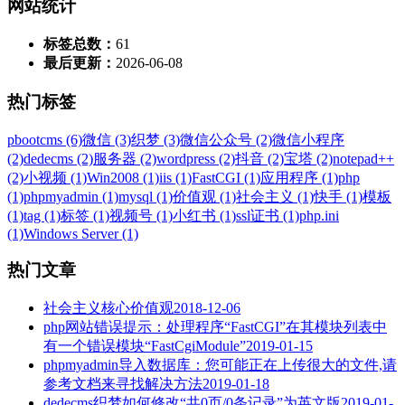
网站统计
标签总数：
61
最后更新：
2026-06-08
热门标签
pbootcms (6)
微信 (3)
织梦 (3)
微信公众号 (2)
微信小程序
(2)
dedecms (2)
服务器 (2)
wordpress (2)
抖音 (2)
宝塔 (2)
notepad++
(2)
小视频 (1)
Win2008 (1)
iis (1)
FastCGI (1)
应用程序 (1)
php
(1)
phpmyadmin (1)
mysql (1)
价值观 (1)
社会主义 (1)
快手 (1)
模板
(1)
tag (1)
标签 (1)
视频号 (1)
小红书 (1)
ssl证书 (1)
php.ini
(1)
Windows Server (1)
热门文章
社会主义核心价值观
2018-12-06
php网站错误提示：处理程序“FastCGI”在其模块列表中
有一个错误模块“FastCgiModule”
2019-01-15
phpmyadmin导入数据库：您可能正在上传很大的文件,请
参考文档来寻找解决方法
2019-01-18
dedecms织梦如何修改“共0页/0条记录”为英文版
2019-01-