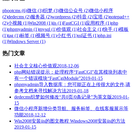
pbootcms (6)
微信 (3)
织梦 (3)
微信公众号 (2)
微信小程序
(2)
dedecms (2)
服务器 (2)
wordpress (2)
抖音 (2)
宝塔 (2)
notepad++
(2)
小视频 (1)
Win2008 (1)
iis (1)
FastCGI (1)
应用程序 (1)
php
(1)
phpmyadmin (1)
mysql (1)
价值观 (1)
社会主义 (1)
快手 (1)
模板
(1)
tag (1)
标签 (1)
视频号 (1)
小红书 (1)
ssl证书 (1)
php.ini
(1)
Windows Server (1)
热门文章
社会主义核心价值观
2018-12-06
php网站错误提示：处理程序“FastCGI”在其模块列表中
有一个错误模块“FastCgiModule”
2019-01-15
phpmyadmin导入数据库：您可能正在上传很大的文件,请
参考文档来寻找解决方法
2019-01-18
dedecms织梦如何修改“共0页/0条记录”为英文版
2019-01-
15
微信小程序新增分类导航、服务标签、在线客服展示等
功能
2018-12-12
Win2008安装iis的图文教程 Windows2008安装iis的方法
2019-01-15