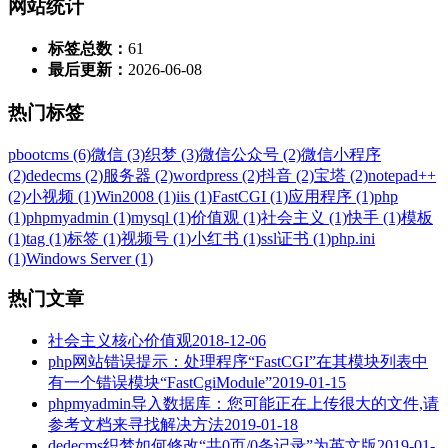
网站统计
标签总数：
61
最后更新：
2026-06-08
热门标签
pbootcms (6)
微信 (3)
织梦 (3)
微信公众号 (2)
微信小程序
(2)
dedecms (2)
服务器 (2)
wordpress (2)
抖音 (2)
宝塔 (2)
notepad++
(2)
小视频 (1)
Win2008 (1)
iis (1)
FastCGI (1)
应用程序 (1)
php
(1)
phpmyadmin (1)
mysql (1)
价值观 (1)
社会主义 (1)
快手 (1)
模板
(1)
tag (1)
标签 (1)
视频号 (1)
小红书 (1)
ssl证书 (1)
php.ini
(1)
Windows Server (1)
热门文章
社会主义核心价值观
2018-12-06
php网站错误提示：处理程序“FastCGI”在其模块列表中
有一个错误模块“FastCgiModule”
2019-01-15
phpmyadmin导入数据库：您可能正在上传很大的文件,请
参考文档来寻找解决方法
2019-01-18
dedecms织梦如何修改“共0页/0条记录”为英文版
2019-01-