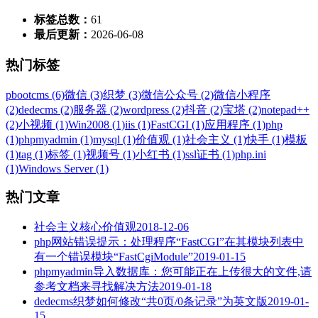
标签总数：
61
最后更新：
2026-06-08
热门标签
pbootcms (6)
微信 (3)
织梦 (3)
微信公众号 (2)
微信小程序
(2)
dedecms (2)
服务器 (2)
wordpress (2)
抖音 (2)
宝塔 (2)
notepad++
(2)
小视频 (1)
Win2008 (1)
iis (1)
FastCGI (1)
应用程序 (1)
php
(1)
phpmyadmin (1)
mysql (1)
价值观 (1)
社会主义 (1)
快手 (1)
模板
(1)
tag (1)
标签 (1)
视频号 (1)
小红书 (1)
ssl证书 (1)
php.ini
(1)
Windows Server (1)
热门文章
社会主义核心价值观
2018-12-06
php网站错误提示：处理程序“FastCGI”在其模块列表中
有一个错误模块“FastCgiModule”
2019-01-15
phpmyadmin导入数据库：您可能正在上传很大的文件,请
参考文档来寻找解决方法
2019-01-18
dedecms织梦如何修改“共0页/0条记录”为英文版
2019-01-
15