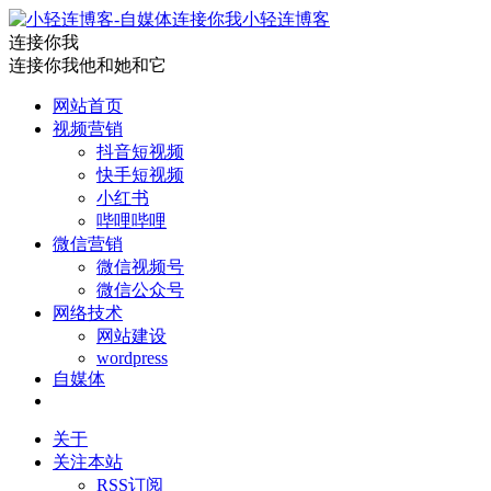
小轻连博客
连接你我
连接你我他和她和它
网站首页
视频营销
抖音短视频
快手短视频
小红书
哔哩哔哩
微信营销
微信视频号
微信公众号
网络技术
网站建设
wordpress
自媒体
关于
关注本站
RSS订阅