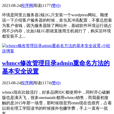
2023-08-24
程序网
阅读(1177)
赞(
0
)
环境是阿里云服务器2核2G,只安装一个wordpress网站。顺便
说一下介绍客户服务器的时候，首当其冲高配置，不要总想着
为客户省钱，因为服务器除了网站外，基础软件环境运行就占
用不少内存，比如1核1G那就直接用主机就行了，购买后环境
都安装不上...
whmcs修改管理目录admin重命名方法的
基本安全设置
2023-08-24
程序网
阅读(1174)
赞(
0
)
whmcs现在比较流行，好多品牌IDC都使用中…同时开心破解
版也是满天飞，很多onemanidc都用whmcs销售，而我最初接
触的是2015年那一场雪，那时候很贫穷emm现在也很穷，占着
以前在理工学院读书的时候接外包赚学费，手上一直有一批
客...