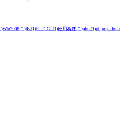
)
Win2008 (1)
iis (1)
FastCGI (1)
应用程序 (1)
php (1)
phpmyadmin