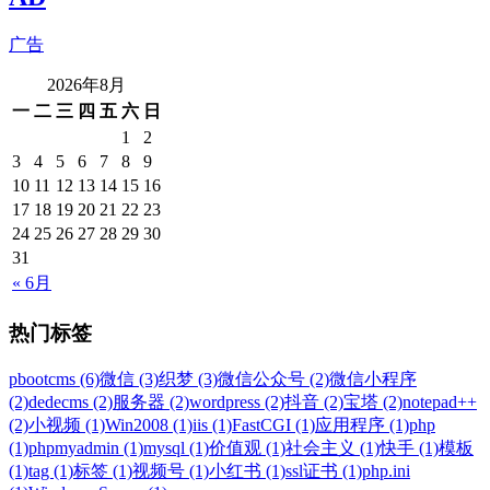
广告
2026年8月
一
二
三
四
五
六
日
1
2
3
4
5
6
7
8
9
10
11
12
13
14
15
16
17
18
19
20
21
22
23
24
25
26
27
28
29
30
31
« 6月
热门标签
pbootcms (6)
微信 (3)
织梦 (3)
微信公众号 (2)
微信小程序
(2)
dedecms (2)
服务器 (2)
wordpress (2)
抖音 (2)
宝塔 (2)
notepad++
(2)
小视频 (1)
Win2008 (1)
iis (1)
FastCGI (1)
应用程序 (1)
php
(1)
phpmyadmin (1)
mysql (1)
价值观 (1)
社会主义 (1)
快手 (1)
模板
(1)
tag (1)
标签 (1)
视频号 (1)
小红书 (1)
ssl证书 (1)
php.ini