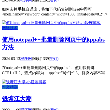
2024-03-18
程序网
阅读(1292)
赞(
0
)
如何去掉手机自适应，将如下代码复制到head中即可
<meta name="viewport" content="width=1300, initial-scale=0.2" />
网络技术
使用notepad++批量删除网页中的tppabs
方法
2024-03-13
程序网
阅读(1339)
赞(
1
)
在notepad++里批量删除网页中的tppabs 1、使用快捷键
CTRL+H 2、查找内容为： tppabs="h[^"]*" 3、替换内容不写
作文精选
钱塘江大潮
2023-11-09
程序网
阅读(1604)
赞(
0
)