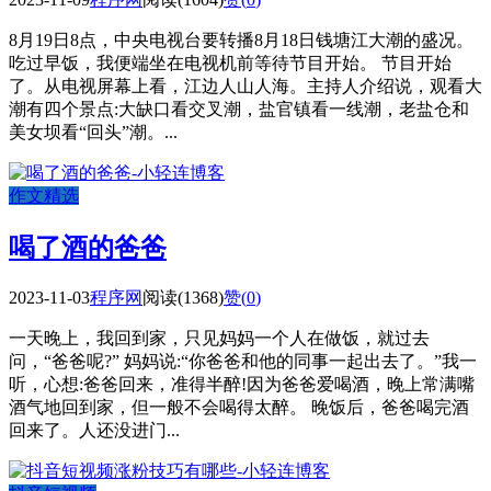
8月19日8点，中央电视台要转播8月18日钱塘江大潮的盛况。
吃过早饭，我便端坐在电视机前等待节目开始。 节目开始
了。从电视屏幕上看，江边人山人海。主持人介绍说，观看大
潮有四个景点:大缺口看交叉潮，盐官镇看一线潮，老盐仓和
美女坝看“回头”潮。...
作文精选
喝了酒的爸爸
2023-11-03
程序网
阅读(1368)
赞(
0
)
一天晚上，我回到家，只见妈妈一个人在做饭，就过去
问，“爸爸呢?” 妈妈说:“你爸爸和他的同事一起出去了。”我一
听，心想:爸爸回来，准得半醉!因为爸爸爱喝酒，晚上常满嘴
酒气地回到家，但一般不会喝得太醉。 晚饭后，爸爸喝完酒
回来了。人还没进门...