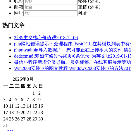
昵称
昵称 (必填)
邮箱
邮箱 (必填)
网址
网址
热门文章
社会主义核心价值观
2018-12-06
php网站错误提示：处理程序“FastCGI”在其模块列表中有一个错
phpmyadmin导入数据库：您可能正在上传很大的文件
dedecms织梦如何修改“共0页/0条记录”为英文版
2019-01-1
微信小程序新增分类导航、服务标签、在线客服展示等功
Win2008安装iis的图文教程 Windows2008安装iis的方法
201
2026年8月
一
二
三
四
五
六
日
1
2
3
4
5
6
7
8
9
10
11
12
13
14
15
16
17
18
19
20
21
22
23
24
25
26
27
28
29
30
31