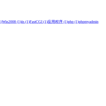
)
Win2008 (1)
iis (1)
FastCGI (1)
应用程序 (1)
php (1)
phpmyadmin