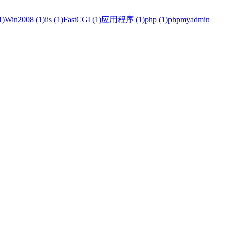
)
Win2008 (1)
iis (1)
FastCGI (1)
应用程序 (1)
php (1)
phpmyadmin