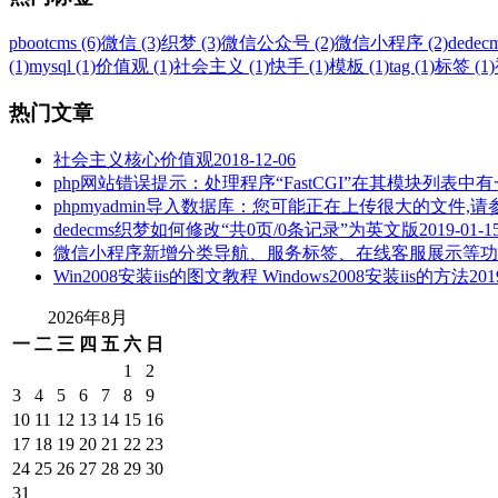
pbootcms (6)
微信 (3)
织梦 (3)
微信公众号 (2)
微信小程序 (2)
dedecm
(1)
mysql (1)
价值观 (1)
社会主义 (1)
快手 (1)
模板 (1)
tag (1)
标签 (1)
热门文章
社会主义核心价值观
2018-12-06
php网站错误提示：处理程序“FastCGI”在其模块列表中有一个错
phpmyadmin导入数据库：您可能正在上传很大的文件
dedecms织梦如何修改“共0页/0条记录”为英文版
2019-01-1
微信小程序新增分类导航、服务标签、在线客服展示等功
Win2008安装iis的图文教程 Windows2008安装iis的方法
201
2026年8月
一
二
三
四
五
六
日
1
2
3
4
5
6
7
8
9
10
11
12
13
14
15
16
17
18
19
20
21
22
23
24
25
26
27
28
29
30
31