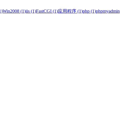
)
Win2008 (1)
iis (1)
FastCGI (1)
应用程序 (1)
php (1)
phpmyadmin