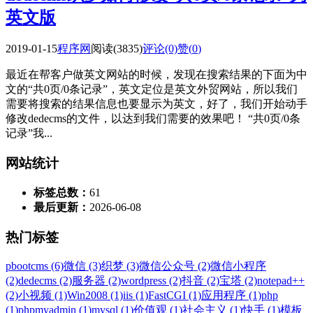
英文版
2019-01-15
程序网
阅读(3835)
评论(0)
赞(
0
)
最近在帮客户做英文网站的时候，发现在搜索结果的下面为中
文的“共0页/0条记录”，英文定位是英文外贸网站，所以我们
需要将搜索的结果信息也要显示为英文，好了，我们开始动手
修改dedecms的文件，以达到我们需要的效果吧！ “共0页/0条
记录”我...
网站统计
标签总数：
61
最后更新：
2026-06-08
热门标签
pbootcms (6)
微信 (3)
织梦 (3)
微信公众号 (2)
微信小程序
(2)
dedecms (2)
服务器 (2)
wordpress (2)
抖音 (2)
宝塔 (2)
notepad++
(2)
小视频 (1)
Win2008 (1)
iis (1)
FastCGI (1)
应用程序 (1)
php
(1)
phpmyadmin (1)
mysql (1)
价值观 (1)
社会主义 (1)
快手 (1)
模板