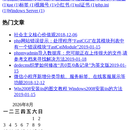
(1)
tag (1)
标签 (1)
视频号 (1)
小红书 (1)
ssl证书 (1)
php.ini
(1)
Windows Server (1)
热门文章
社会主义核心价值观
2018-12-06
php网站错误提示：处理程序“FastCGI”在其模块列表中
有一个错误模块“FastCgiModule”
2019-01-15
phpmyadmin导入数据库：您可能正在上传很大的文件,请
参考文档来寻找解决方法
2019-01-18
dedecms织梦如何修改“共0页/0条记录”为英文版
2019-01-
15
微信小程序新增分类导航、服务标签、在线客服展示等
功能
2018-12-12
Win2008安装iis的图文教程 Windows2008安装iis的方法
2019-01-15
2026年8月
一
二
三
四
五
六
日
1
2
3
4
5
6
7
8
9