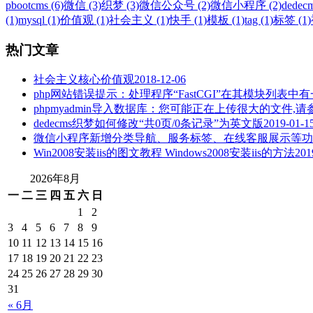
pbootcms (6)
微信 (3)
织梦 (3)
微信公众号 (2)
微信小程序 (2)
dedecm
(1)
mysql (1)
价值观 (1)
社会主义 (1)
快手 (1)
模板 (1)
tag (1)
标签 (1)
热门文章
社会主义核心价值观
2018-12-06
php网站错误提示：处理程序“FastCGI”在其模块列表中有一个错
phpmyadmin导入数据库：您可能正在上传很大的文件
dedecms织梦如何修改“共0页/0条记录”为英文版
2019-01-1
微信小程序新增分类导航、服务标签、在线客服展示等功
Win2008安装iis的图文教程 Windows2008安装iis的方法
201
2026年8月
一
二
三
四
五
六
日
1
2
3
4
5
6
7
8
9
10
11
12
13
14
15
16
17
18
19
20
21
22
23
24
25
26
27
28
29
30
31
« 6月