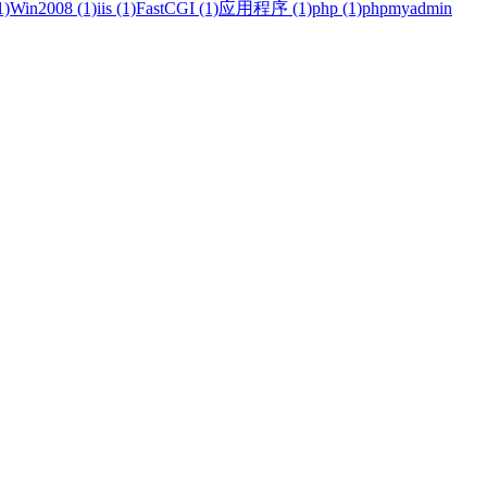
)
Win2008 (1)
iis (1)
FastCGI (1)
应用程序 (1)
php (1)
phpmyadmin