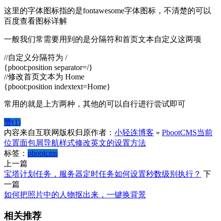
这里的字体图标指的是fontawesome字体图标，不清楚的可以
百度查看图标详解
一般我们常需要用到的是分隔符和首页文本自定义这两项
//自定义分隔符为 /
{pboot:position separator=/}
//修改首页文本为 Home
{pboot:position indextext=Home}
常用的就是上方两种，其他的可以自行进行尝试即可
赞(
1
)
内容来自互联网版权归原作者：
小轻连博客
»
PbootCMS当前
位置面包屑导航样式修改英文的设置方法
标签：
pbootcms
上一篇
宝塔计划任务，服务器定时任务如何设置秒数级别执行？
下
一篇
如何把照片中的人物抠出来，一键换背景
相关推荐