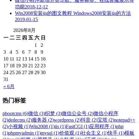
微信小程序新增分类导航、服务标签、在线客服展示等
功能
2018-12-12
Win2008安装iis的图文教程 Windows2008安装iis的方法
2019-01-15
2026年8月
一
二
三
四
五
六
日
1
2
3
4
5
6
7
8
9
10
11
12
13
14
15
16
17
18
19
20
21
22
23
24
25
26
27
28
29
30
31
« 6月
热门标签
pbootcms (6)
微信 (3)
织梦 (3)
微信公众号 (2)
微信小程序
(2)
dedecms (2)
服务器 (2)
wordpress (2)
抖音 (2)
宝塔 (2)
notepad++
(2)
小视频 (1)
Win2008 (1)
iis (1)
FastCGI (1)
应用程序 (1)
php
(1)
phpmyadmin (1)
mysql (1)
价值观 (1)
社会主义 (1)
快手 (1)
模板