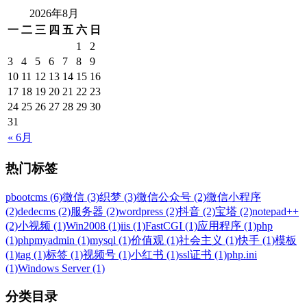
2026年8月
一
二
三
四
五
六
日
1
2
3
4
5
6
7
8
9
10
11
12
13
14
15
16
17
18
19
20
21
22
23
24
25
26
27
28
29
30
31
« 6月
热门标签
pbootcms (6)
微信 (3)
织梦 (3)
微信公众号 (2)
微信小程序
(2)
dedecms (2)
服务器 (2)
wordpress (2)
抖音 (2)
宝塔 (2)
notepad++
(2)
小视频 (1)
Win2008 (1)
iis (1)
FastCGI (1)
应用程序 (1)
php
(1)
phpmyadmin (1)
mysql (1)
价值观 (1)
社会主义 (1)
快手 (1)
模板
(1)
tag (1)
标签 (1)
视频号 (1)
小红书 (1)
ssl证书 (1)
php.ini
(1)
Windows Server (1)
分类目录