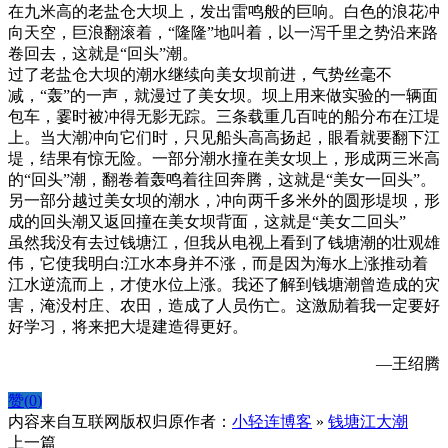
在九米高的老盐仓大坝上，发出雷鸣般的巨响。白色的浪花冲
向天空，巨浪翻滚着，“隆隆”地叫着，以一泻千里之势沿来路
卷回去，这就是“回头”潮。
过了老盐仓大坝的潮水继续向美女坝前进，气势丝毫不
减，“轰”的一声，就漫过了美女坝。坝上用来做实验的一辆面
包车，霎时被冲得无影无踪。三条载重几百吨的船分布在江堤
上。当大潮冲向它们时，只见船头高高扬起，眼看就要翻下江
堤，结果有惊无险。一部分潮水撞在美女坝上，形成两三米高
的“回头”潮，翻卷着轰鸣着往回奔腾，这就是“美女一回头”。
另一部分越过美女坝的潮水，冲向两千多米外的圆形堤坝，形
成的回头潮又返回撞在美女坝背面，这就是“美女二回头”
虽然我没有去过钱塘江，但我从电视上看到了钱塘潮的壮观雄
伟，它使我明白:江水本身并不涨，而是因为海水上涨推动着
江水逆流而上，才使水位上涨。我还了解到钱塘潮曾造成的灾
害，淹没村庄、农田，造成了人员伤亡。这激励着我一定要好
好学习，将来把大堤建造得更好。
—王绍腾
赞(
0
)
内容来自互联网版权归原作者：
小轻连博客
»
钱塘江大潮
上一篇