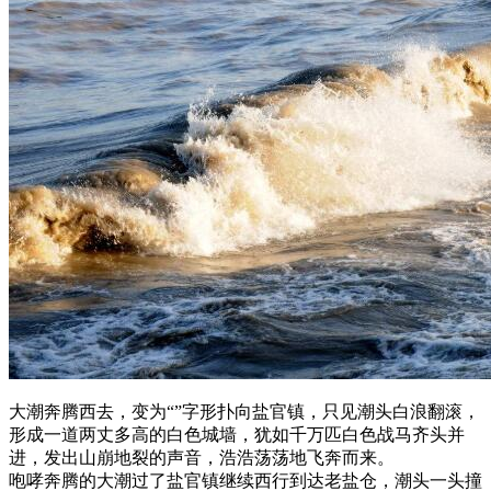
大潮奔腾西去，变为“”字形扑向盐官镇，只见潮头白浪翻滚，
形成一道两丈多高的白色城墙，犹如千万匹白色战马齐头并
进，发出山崩地裂的声音，浩浩荡荡地飞奔而来。
咆哮奔腾的大潮过了盐官镇继续西行到达老盐仓，潮头一头撞