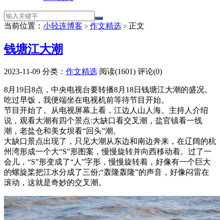
当前位置：
小轻连博客
作文精选
正文
>
>
钱塘江大潮
2023-11-09
分类：
作文精选
阅读(1601)
评论(0)
8月19日8点，中央电视台要转播8月18日钱塘江大潮的盛况。
吃过早饭，我便端坐在电视机前等待节目开始。
节目开始了。从电视屏幕上看，江边人山人海。主持人介绍
说，观看大潮有四个景点:大缺口看交叉潮，盐官镇看一线
潮，老盐仓和美女坝看“回头”潮。
大缺口景点出现了，只见大潮从东边和南边奔来，在辽阔的杭
州湾形成一个大“S”形图案，慢慢旋转并向西移动着。过了一
会儿，“S”形变成了“人”字形，慢慢旋转着，好像有一个巨大
的螺旋桨把江水分成了三份;“轰隆轰隆”的声音，好像闷雷在
滚动，这就是奇妙的交叉潮。