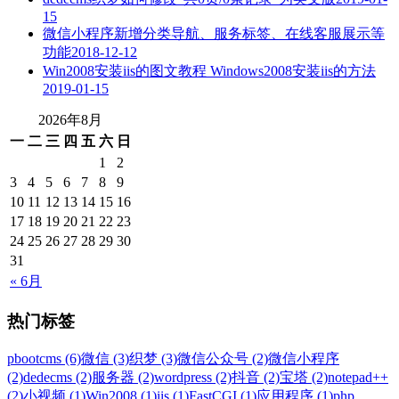
15
微信小程序新增分类导航、服务标签、在线客服展示等
功能
2018-12-12
Win2008安装iis的图文教程 Windows2008安装iis的方法
2019-01-15
2026年8月
一
二
三
四
五
六
日
1
2
3
4
5
6
7
8
9
10
11
12
13
14
15
16
17
18
19
20
21
22
23
24
25
26
27
28
29
30
31
« 6月
热门标签
pbootcms (6)
微信 (3)
织梦 (3)
微信公众号 (2)
微信小程序
(2)
dedecms (2)
服务器 (2)
wordpress (2)
抖音 (2)
宝塔 (2)
notepad++
(2)
小视频 (1)
Win2008 (1)
iis (1)
FastCGI (1)
应用程序 (1)
php