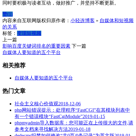
同时要积极与读者互动，做好推广，并坚持不断更新。
赞(
1
)
内容来自互联网版权归原作者：
小轻连博客
»
自媒体和短视频
的关系
标签：
变现
短视频
上一篇
影响百度关键词排名的重要因素
下一篇
自媒体人要知道的五个平台
相关推荐
自媒体人要知道的五个平台
热门文章
社会主义核心价值观
2018-12-06
php网站错误提示：处理程序“FastCGI”在其模块列表中
有一个错误模块“FastCgiModule”
2019-01-15
phpmyadmin导入数据库：您可能正在上传很大的文件,请
参考文档来寻找解决方法
2019-01-18
dedecms织梦如何修改“共0页/0条记录”为英文版
2019-01-