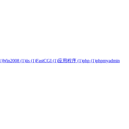
)
Win2008 (1)
iis (1)
FastCGI (1)
应用程序 (1)
php (1)
phpmyadmin